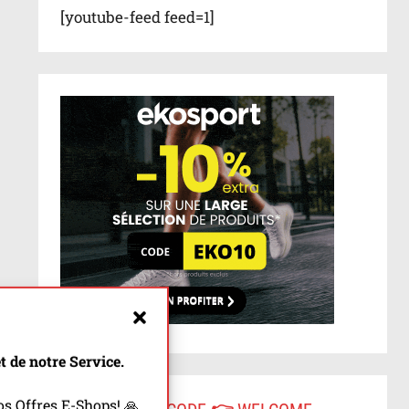
[youtube-feed feed=1]
 de notre Service.
s Offres E-Shops! 🙏