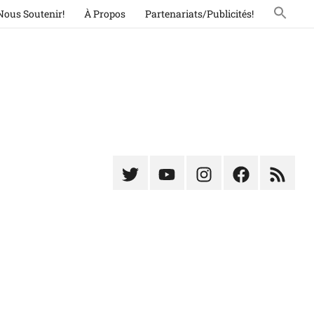
Nous Soutenir!
À Propos
Partenariats/Publicités!
Élément
Élément
Élément
Élément
Élémen
du
de
de
du
du
menu
menu
menu
menu
menu