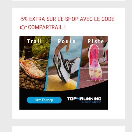
-5% EXTRA SUR L’E-SHOP AVEC LE CODE
👉 COMPARTRAIL !