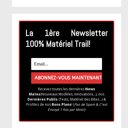
La 1ère Newsletter
100% Matériel Trail!
Recevez toutes les dernières
News
Matos
(Nouveaux Modèles, Innovations...), nos
Dernières Publis
(Tests, Matériel des Elites...) &
Profitez de nos
Bons Plans
! (
Pas de Spam & C'est
Envoyé 1 fois par Mois!)