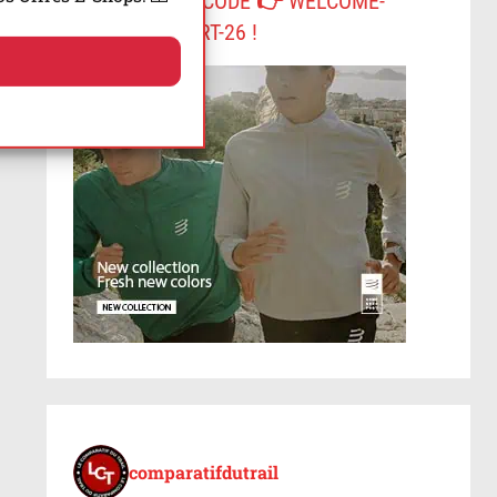
-10% AVEC LE CODE 👉 WELCOME-
COMPRESSPORT-26 !
comparatifdutrail