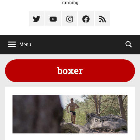
running
Élément
Élément
Élément
Élément
Élément
du
de
de
du
du
menu
menu
menu
menu
menu
Menu
boxer