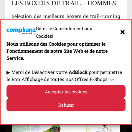
LES BOXERS DE TRAIL – HOMMES
Sélection des meilleurs Boxers de trail-running
pour Hommes du marché, classés en fonction de
Gérer le Consentement aux
leurs propriétés techniques (thermorégulation,
Cookies!
anti-frottements…)…
Nous utilisons des Cookies pour optimiser le
Fonctionnement de notre Site Web et de notre
Découvrir
Service.
▶ Merci de Désactiver votre
AdBlock
pour permettre
le Bon Affichage de toutes nos Offres E-Shops! 🙏
⬇️ -10% EN CLIQUANT SUR LA BANNIÈRE! ⬇️
Accepter les cookies
Refuser
Politique de cookies
Politique de confidentialité