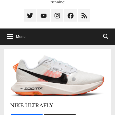
running
Élément
Élément
Élément
Élément
Élément
du
de
de
du
du
menu
menu
menu
menu
menu
Menu
NIKE ULTRAFLY