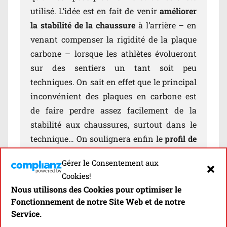
utilisé. L’idée est en fait de venir
améliorer
la stabilité de la chaussure
à l’arrière – en
venant compenser la rigidité de la plaque
carbone – lorsque les athlètes évolueront
sur des sentiers un tant soit peu
techniques. On sait en effet que le principal
inconvénient des plaques en carbone est
de faire perdre assez facilement de la
stabilité aux chaussures, surtout dans le
technique… On soulignera enfin le
profil de
semelle particulièrement agressif
de la
Gérer le Consentement aux
Ultrafly
: l’avant de la semelle est en effet
Cookies!
particulièrement incurvé et le talon
Nous utilisons des Cookies pour optimiser le
volontairement proéminent, le tout pour
Fonctionnement de notre Site Web et de notre
favoriser
une foulée dynamique
ainsi qu’un
Service.
déroulé du pied particulièrement fluide et