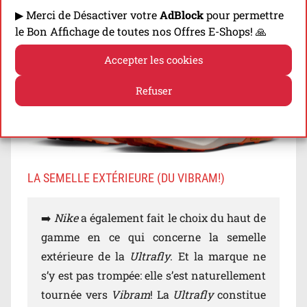
▶ Merci de Désactiver votre
AdBlock
pour permettre
naturel!
le Bon Affichage de toutes nos Offres E-Shops! 🙏
Accepter les cookies
Refuser
Politique de cookies
Politique de confidentialité
LA SEMELLE EXTÉRIEURE (DU VIBRAM!)
➡️
Nike
a également fait le choix du haut de
gamme en ce qui concerne la semelle
extérieure de la
Ultrafly
. Et la marque ne
s’y est pas trompée: elle s’est naturellement
tournée vers
Vibram
! La
Ultrafly
constitue