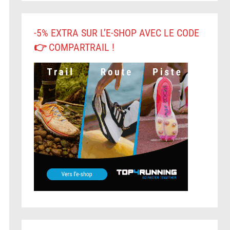
-5% EXTRA SUR L’E-SHOP AVEC LE CODE
👉 COMPARTRAIL !