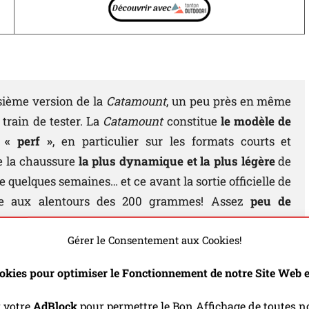
isième version de la
Catamount
, un peu près en même
rain de tester. La
Catamount
constitue
le modèle de
 « perf »
, en particulier sur les formats courts et
e la chaussure
la plus dynamique et la plus légère
de
e quelques semaines… et ce avant la sortie officielle de
e aux alentours des 200 grammes! Assez
peu de
inscrit assez largement dans le sillage de la version 2
2024 conserve en effet le même profil de semelle, sa
Gérer le Consentement aux Cookies!
nsiblement la même semelle externe. Seuls quelques
okies pour optimiser le Fonctionnement de notre Site Web et
’empeigne. La
Catamount 3
continuera donc d’être
une
e
. Un modèle qui est en réalité assez atypique sur le
r votre
AdBlock
pour permettre le Bon Affichage de toutes no