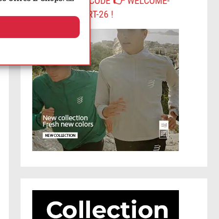
-10% AVEC LE CODE 👉 WELCOME-
COMPRESSPORT-26 !