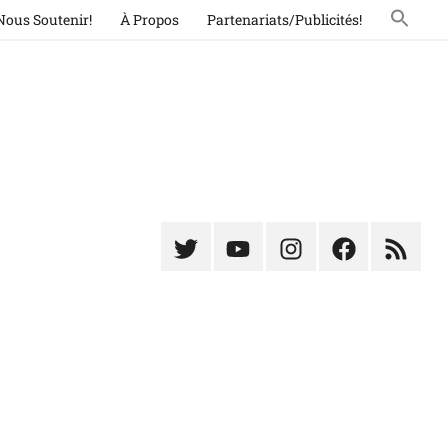
Nous Soutenir!
À Propos
Partenariats/Publicités!
Élément
Élément
Élément
Élément
Élémen
du
de
de
du
du
menu
menu
menu
menu
menu