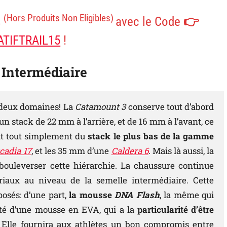
(Hors Produits Non Eligibles)
s
avec le Code 👉
TIFTRAIL15
!
e Intermédiaire
 deux domaines! La
Catamount 3
conserve tout d’abord
un stack de 22 mm à l’arrière, et de 16 mm à l’avant, ce
it tout simplement du
stack le plus bas de la gamme
cadia 17
, et les 35 mm d’une
Caldera 6
. Mais là aussi, la
bouleverser cette hiérarchie. La chaussure continue
aux au niveau de la semelle intermédiaire. Cette
sés: d’une part,
la mousse
DNA Flash
, la même qui
alité d’une mousse en EVA, qui a la
particularité d’être
e. Elle fournira aux athlètes un bon compromis entre