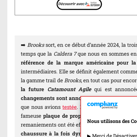
➡️
Brooks
sort, en ce début d’année 2024, la tro
temps que la
Caldera 7
que nous en sommes en t
référence de la marque américaine pour la
intermédiaires. Elle se définit également comm
la gamme trail de
Brooks
, en tout cas pour encor
la future
Catamount Agile
qui est annoncé
changements sont annoncés
: la
Catamount 3
s’
que nous avions
testée
. La
Catamount
version 
fameuse
plaque de propulsion
Skyvault
et se
Nous utilisons des Co
remaniements ont été effectués au niveau de l
chaussure à la fois dynamique et polyvalent
▶ Merci de Désactive