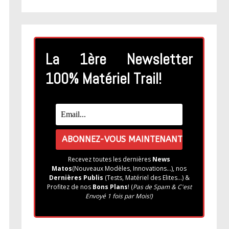
La 1ère Newsletter
100% Matériel Trail!
Recevez toutes les dernières
News
Matos
(Nouveaux Modèles, Innovations...), nos
Dernières Publis
(Tests, Matériel des Elites...) &
Profitez de nos
Bons Plans
! (
Pas de Spam & C'est
Envoyé 1 fois par Mois!)