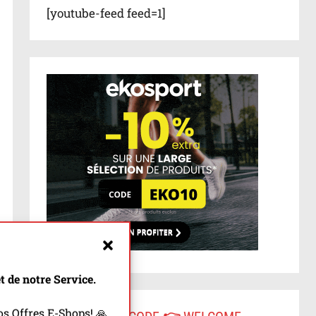
[youtube-feed feed=1]
 de notre Service.
s Offres E-Shops! 🙏